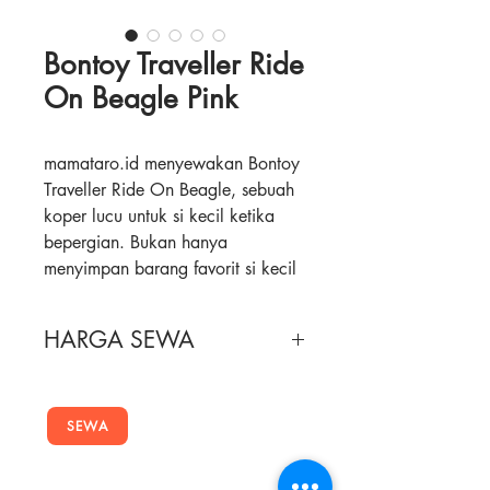
Bontoy Traveller Ride
On Beagle Pink
mamataro.id menyewakan Bontoy
Traveller Ride On Beagle, sebuah
koper lucu untuk si kecil ketika
bepergian. Bukan hanya
menyimpan barang favorit si kecil
di dalam dan membawanya
kemanapun bepergian, namun
HARGA SEWA
juga mengendarainya untuk
bepergian.
Masa Sewa
Harga Sewa
Fitur :
SEWA
1 Minggu
130,000
- Roda berputar 360 derajat
- Ruang penyimpanan maks 17
2 Minggu
170,000