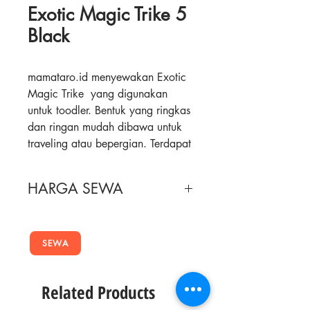
Exotic Magic Trike 5
Black
mamataro.id menyewakan Exotic
Magic Trike yang digunakan
untuk toodler. Bentuk yang ringkas
dan ringan mudah dibawa untuk
traveling atau bepergian. Terdapat
sandaran punggung, pelindung
pinggir dan belakang di lapis busa
HARGA SEWA
sehingga aman.
Masa Sewa
Harga Sewa
Detil :
- Digunakan mulai usia 1 s/d 6
SEWA
1 Minggu
55,000
tahun
- atau berat maks 20kg
2 Minggu
65,000
Related Products