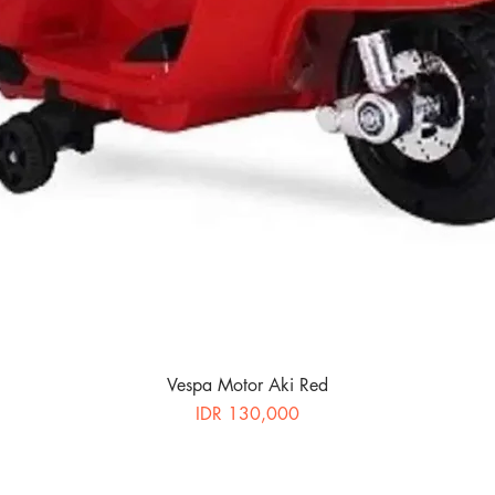
Vespa Motor Aki Red
Price
IDR 130,000