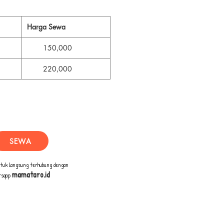
Harga Sewa
150,000
220,000
SEWA
ntuk langsung terhubung dengan
mamataro.id
tsapp