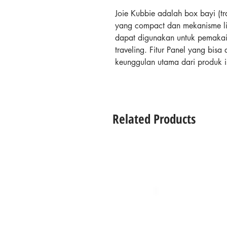
Joie Kubbie adalah box bayi (tr
yang compact dan mekanisme li
dapat digunakan untuk pemakaia
traveling. Fitur Panel yang bisa
keunggulan utama dari produk 
memonitor si kecil selagi tidur.
Fitur dan Detail Produk :
Usia : 0 - 2 Tahun (maks 25 
Related Products
Panel yang bisa naik dan tur
Tas Travel.
Mudah untuk dilipat.
Terdapat 2 roda.