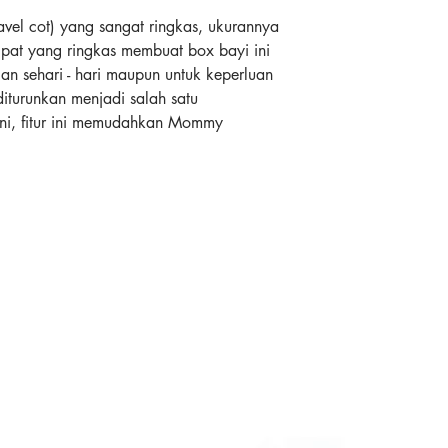
avel cot) yang sangat ringkas, ukurannya
pat yang ringkas membuat box bayi ini
n sehari - hari maupun untuk keperluan
 diturunkan menjadi salah satu
ini, fitur ini memudahkan Mommy
Kg)
un.