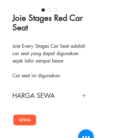
Joie Stages Red Car
Seat
Joie Every Stages Car Seat adalah
car seat yang dapat digunakan
sejak lahir sampai besar.
Car seat ini digunakan
menghadap ke belakang sampai
18 kg dan setelahnya dapat
HARGA SEWA
menghadap depan hingga berat
36 kg. Tak hanya itu, Joie Stages
Masa Sewa
juga dapat menjadi highback
Harga Sewa
booster seat, dengan 5 point
SEWA
1 Minggu
harness serta dapat recline hingga
140,000
2 Minggu
5 posisi untuk kenyamanan si