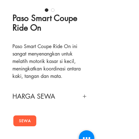
Paso Smart Coupe
Ride On
Paso Smart Coupe Ride On ini
sangat menyenangkan untuk
melatih motorik kasar si kecil,
meningkatkan koordinasi antara
kaki, tangan dan mata.
Mommy juga dapat
mendorongnya dengan pegangan
HARGA SEWA
pendorong yang nyaman. Mainan
ini dapat digunakan dari 12 bulan
Masa Sewa
Harga Sewa
sampai dengan berat 25kg.
SEWA
2 Minggu
120,000
4 Minggu
200,000