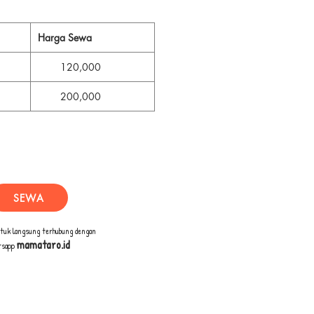
Harga Sewa
120,000
200,000
SEWA
ntuk langsung terhubung dengan
mamataro.id
tsapp