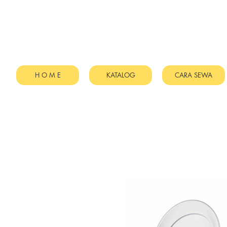
H O M E
KATALOG
CARA SEWA