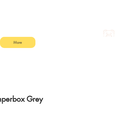
More
mperbox Grey