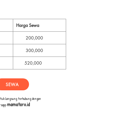
Harga Sewa
200,000
300,000
520,000
SEWA
ntuk langsung terhubung dengan
mamataro.id
tsapp