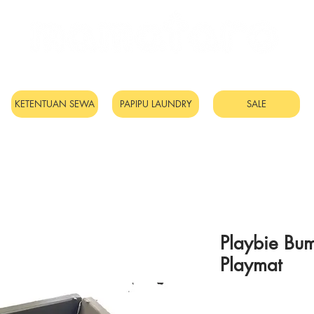
Sewa Mainan & Peralatan
Bayi
KETENTUAN SEWA
PAPIPU LAUNDRY
SALE
Playbie Bu
Playmat