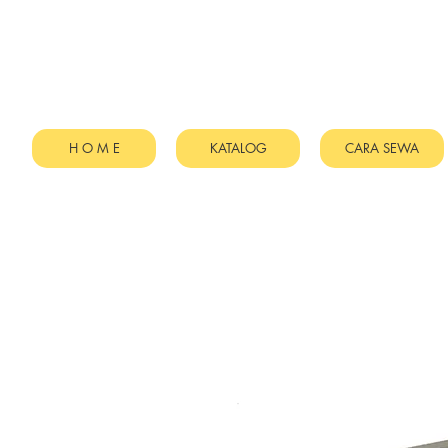
H O M E
KATALOG
CARA SEWA