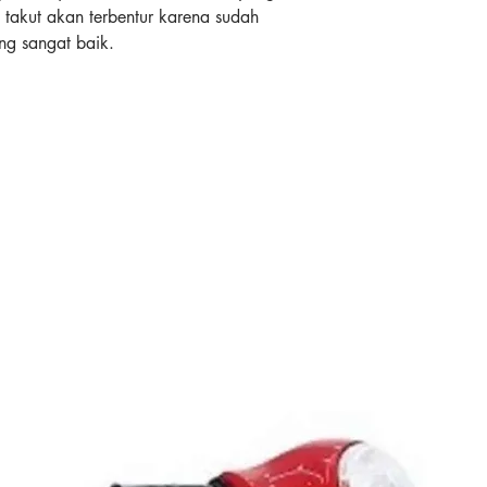
takut akan terbentur karena sudah
ng sangat baik.
m memiliki ketebalan 8 cm. Bahan tidak
digunakan anak. Jika si kecil terjatuh
nahan berat si kecil tanpa
eather yang waterproof. Moms tidak perlu
karena cukup dilap dengan kain basah
l mendorongnya sekuat tenaga tidak
an double safety yaitu velcro dan
an melenyot saat disandari anak.