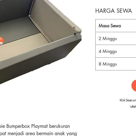
HARGA SEWA
Masa Sewa
2 Minggu
4 Minggu
8 Minggu
Klik Sewa u
Wha
ie Bumperbox Playmat berukuran
at menjadi area bermain anak yang