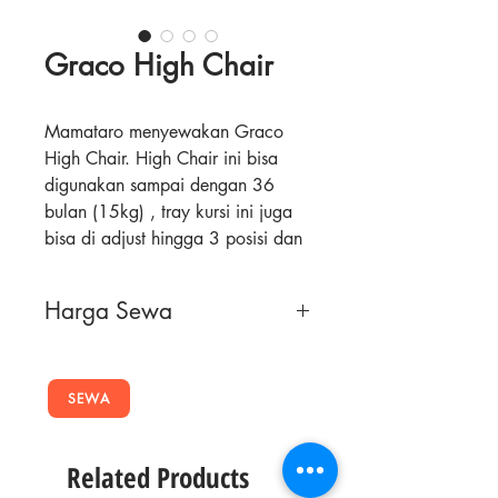
Graco High Chair
Mamataro menyewakan Graco
High Chair. High Chair ini bisa
digunakan sampai dengan 36
bulan (15kg) , tray kursi ini juga
bisa di adjust hingga 3 posisi dan
2 posisi footrest. Dari sisi
keamanan , ada 5 titik keamanan
Harga Sewa
untuk melindungi si kecil.
High Chair ini sangat mudah untuk
Masa Sewa
Harga Sewa
disimpan dan dilipat karena
ukurannya yang compact. Tempat
SEWA
2 Minggu
120,000
duduknya yang berbahan PVC
pad memudahkan mommy untuk
4 Minggu
180,000
Related Products
mencuci setelah selesai pemaikain.