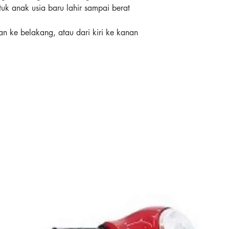
uk anak usia baru lahir sampai berat
an ke belakang, atau dari kiri ke kanan
hingga 6 level kecepatan. Bouncer ini
enenang tidur dan 5 suara alam.
orn hingga 9 Kg
ar mudah dipindahkan
uk menambah kenyamanan buah hati anda
alam hari dengan 4 pengaturan
dan dapat di cuci
m