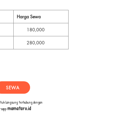
Harga Sewa
180,000
280,000
SEWA
ntuk langsung terhubung dengan
mamataro.id
tsapp