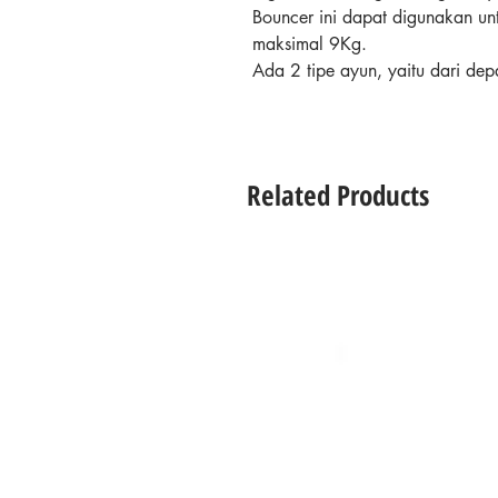
Bouncer ini dapat digunakan unt
maksimal 9Kg.
Ada 2 tipe ayun, yaitu dari dep
dan dapat diatur kecepatannya 
juga dlengkapi dengan 5 lagu p
Fitur & Detail Produk:
Related Products
Dapat digunakan dari New B
Dilengkapi dengan roda ag
3 posisi reclining seat unt
Cahaya yang lembut pada m
kecerahan
Pad kursi bayi yang nyaman 
Dimensi : 91.5 x 73 x 81 c