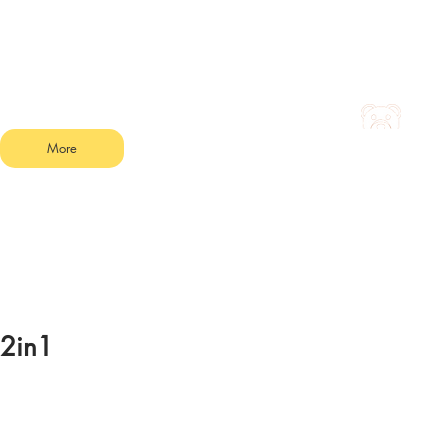
More
 2in1