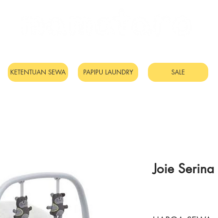
Sewa Mainan & Peralatan
Bayi
KETENTUAN SEWA
PAPIPU LAUNDRY
SALE
Joie Serina