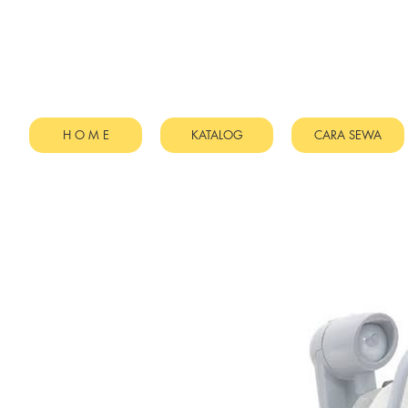
H O M E
KATALOG
CARA SEWA