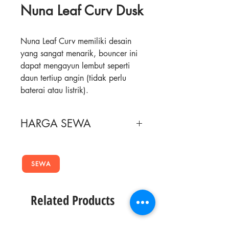
Nuna Leaf Curv Dusk
Nuna Leaf Curv memiliki desain
yang sangat menarik, bouncer ini
dapat mengayun lembut seperti
daun tertiup angin (tidak perlu
baterai atau listrik).
Sekali didorong, Nuna Leaf akan
terus berayun selama 2 menit
HARGA SEWA
untuk menidurkan si kecil
(tergantung .
Masa Sewa
Harga Sewa
Bouncer ini terbuat dari bahan
yang lembut dan materialnya
SEWA
2 Minggu
200,000
organic cotton, serta dapat
menopang hingga berat 60 kg.
4 Minggu
300,000
Related Products