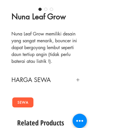
Nuna Leaf Grow
Nuna Leaf Grow memiliki desain
yang sangat menarik, bouncer ini
dapat bergoyang lembut seperti
daun tertiup angin (tidak perlu
baterai atau listrik !).
Yang berbeda pada seri Nuna Leaf
Grow, toddler seat-nya mampu
HARGA SEWA
diatur hingga 3 posisi recline ke
atas maupun ke bawah.
Masa Sewa
Harga Sewa
Sekali didorong, Nuna Leaf akan
terus bergoyang selama 2 menit
SEWA
2 Minggu
210,000
untuk menidurkan si kecil.
Bouncer ini terbuat dari bahan
4 Minggu
310,000
Related Products
yang lembut dan materialnya