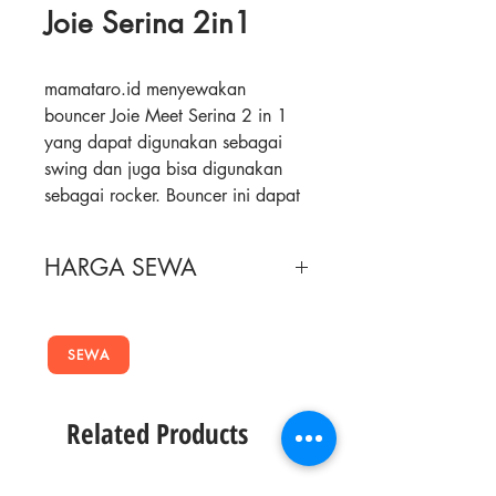
Joie Serina 2in1
mamataro.id menyewakan
bouncer Joie Meet Serina 2 in 1
yang dapat digunakan sebagai
swing dan juga bisa digunakan
sebagai rocker. Bouncer ini dapat
digunakan untuk anak usia baru
lahir sampai berat maksimal 9Kg.
HARGA SEWA
Ada 2 tipe ayun, yaitu dari depan
ke belakang, atau dari kiri ke
Masa Sewa
Harga Sewa
kanan dan dapat diatur
kecepatannya hingga 6 level
SEWA
2 Minggu
180,000
kecepatan. Bouncer ini juga
dlengkapi dengan 5 lagu
4 Minggu
280,000
Related Products
penenang tidur dan 5 suara alam.
Fitur & Detail Produk: