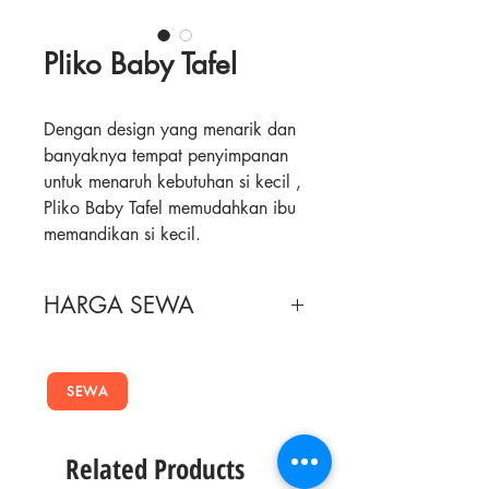
Pliko Baby Tafel
Dengan design yang menarik dan
banyaknya tempat penyimpanan
untuk menaruh kebutuhan si kecil ,
Pliko Baby Tafel memudahkan ibu
memandikan si kecil.
Bahannya anti air sehingga tidak
perlu khawatir basah saat
HARGA SEWA
memandikan si kecil. Terdapat
saluran pipa untuk mengeluarkan
Masa Sewa
Harga Sewa
air saat selesai memandikan si
kecil. Praktis dan dapat digunakan
SEWA
2 Minggu
110,000
mulai dari lahir hingga usia 1
tahun.
4 Minggu
170,000
Related Products